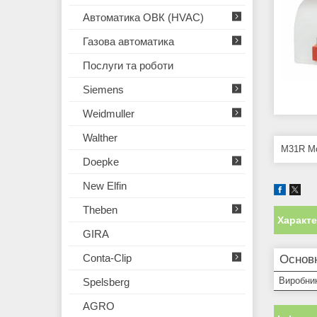
Автоматика ОВК (HVAC)
Газова автоматика
Послуги та роботи
Siemens
Weidmuller
Walther
M31R Мо
Doepke
New Elfin
Theben
Характ
GIRA
Conta-Clip
Основ
Виробни
Spelsberg
AGRO