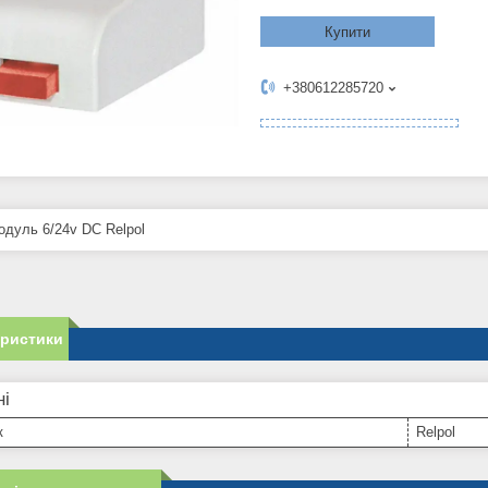
Купити
+380612285720
дуль 6/24v DC Relpol
еристики
ні
к
Relpol