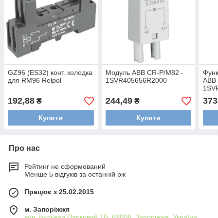
GZ96 (ES32) конт. колодка
Модуль ABB CR-P/M82 -
Фун
для RM96 Relpol
1SVR405656R2000
ABB
1SV
192,88
244,49
373
₴
₴
Купити
Купити
Про нас
Рейтинг не сформований
Менше 5 відгуків за останній рік
Працює з 25.02.2015
м. Запоріжжя
вул. Бульвар Парковий 1Б; 69006, Запоріжжя, Україна