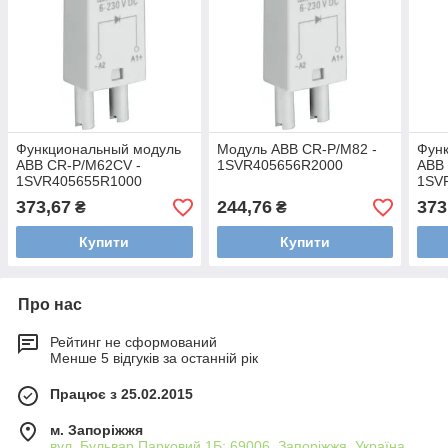
Функциональный модуль
Модуль ABB CR-P/M82 -
Фун
ABB CR-P/M62CV -
1SVR405656R2000
ABB
1SVR405655R1000
1SV
373,67
244,76
373
₴
₴
Купити
Купити
Про нас
Рейтинг не сформований
Менше 5 відгуків за останній рік
Працює з 25.02.2015
м. Запоріжжя
вул. Бульвар Парковий 1Б; 69006, Запоріжжя, Україна