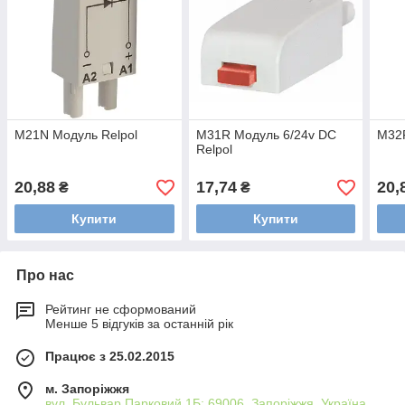
M21N Модуль Relpol
M31R Модуль 6/24v DC
M32R
Relpol
20,88
17,74
20,
₴
₴
Купити
Купити
Про нас
Рейтинг не сформований
Менше 5 відгуків за останній рік
Працює з 25.02.2015
м. Запоріжжя
вул. Бульвар Парковий 1Б; 69006, Запоріжжя, Україна