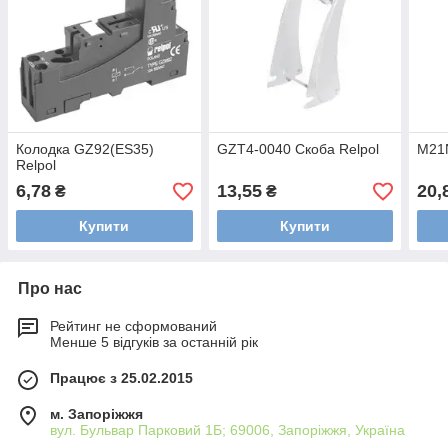
Колодка GZ92(ES35)
GZT4-0040 Скоба Relpol
M21N
Relpol
6,78
13,55
20,
₴
₴
Купити
Купити
Про нас
Рейтинг не сформований
Менше 5 відгуків за останній рік
Працює з 25.02.2015
м. Запоріжжя
вул. Бульвар Парковий 1Б; 69006, Запоріжжя, Україна