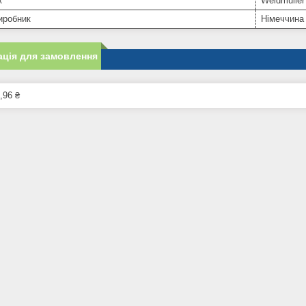
к
Weidmuller
иробник
Німеччина
ція для замовлення
,96 ₴