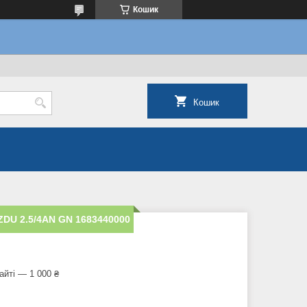
Кошик
Кошик
ZDU 2.5/4AN GN 1683440000
айті — 1 000 ₴