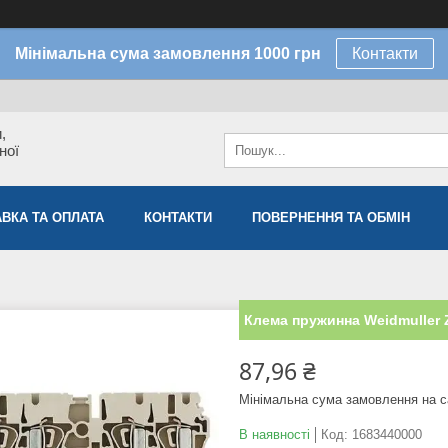
Мінімальна сума замовлення 1000 грн
Контакти
,
ної
ВКА ТА ОПЛАТА
КОНТАКТИ
ПОВЕРНЕННЯ ТА ОБМІН
Клемa пружинна Weidmuller 
87,96 ₴
Мінімальна сума замовлення на с
В наявності
Код:
1683440000