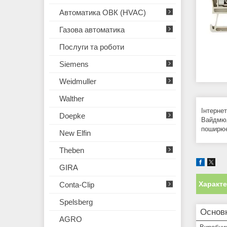
Автоматика ОВК (HVAC)
Газова автоматика
Послуги та роботи
Siemens
Weidmuller
Walther
Інтернет
Doepke
Вайдмюл
поширює
New Elfin
Theben
GIRA
Характ
Conta-Clip
Spelsberg
Основ
AGRO