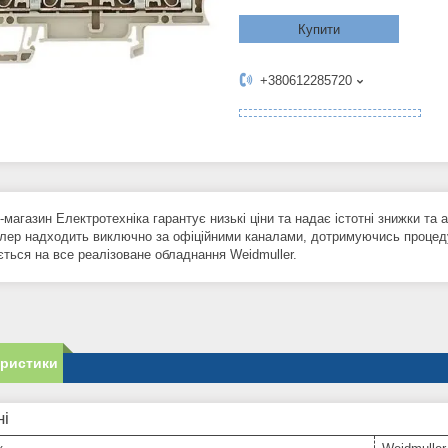
Купити
+380612285720
-магазин Електротехніка гарантує низькі ціни та надає істотні знижки та а
ер надходить виключно за офіційними каналами, дотримуючись процеду
ться на все реалізоване обладнання Weidmuller.
еристики
ні