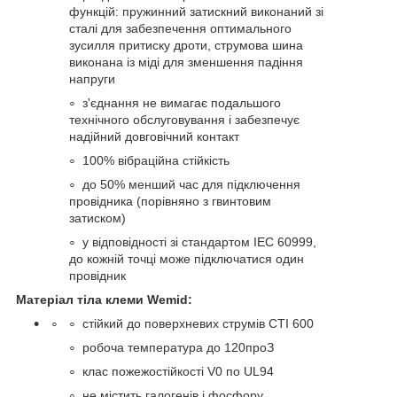
функцій: пружинний затискний виконаний зі
сталі для забезпечення оптимального
зусилля притиску дроти, струмова шина
виконана із міді для зменшення падіння
напруги
з'єднання не вимагає подальшого
технічного обслуговування і забезпечує
надійний довговічний контакт
100% вібраційна стійкість
до 50% менший час для підключення
провідника (порівняно з гвинтовим
затиском)
у відповідності зі стандартом IEC 60999,
до кожній точці може підключатися один
провідник
Матеріал тіла клеми Wemid:
стійкий до поверхневих струмів CTI 600
робоча температура до 120
про
З
клас пожежостійкості V0 по UL94
не містить галогенів і фосфору