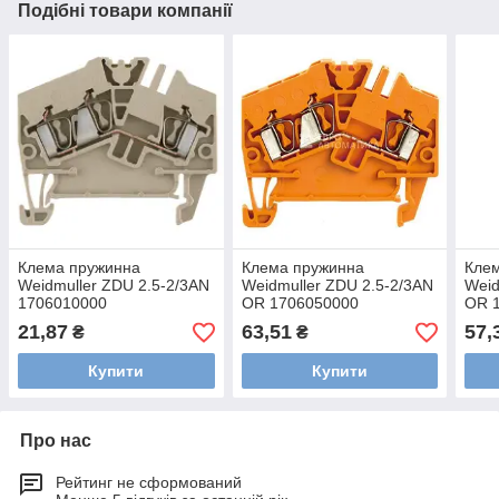
Подібні товари компанії
Клема пружинна
Клема пружинна
Кле
Weidmuller ZDU 2.5-2/3AN
Weidmuller ZDU 2.5-2/3AN
Weid
1706010000
OR 1706050000
OR 
21,87
63,51
57,
₴
₴
Купити
Купити
Про нас
Рейтинг не сформований