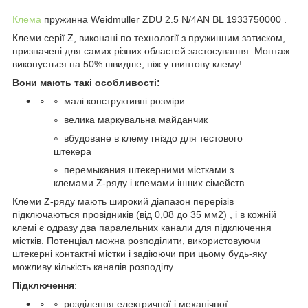
Клема
пружинна Weidmuller ZDU 2.5 N/4AN BL 1933750000 .
Клеми серії Z, виконані по технології з пружинним затиском,
призначені для самих різних областей застосування. Монтаж
виконується на 50% швидше, ніж у гвинтову клему!
Вони мають такі особливості:
малі конструктивні розміри
велика маркувальна майданчик
вбудоване в клему гніздо для тестового
штекера
перемыкания штекерними містками з
клемами Z-ряду і клемами інших сімейств
Клеми Z-ряду мають широкий діапазон перерізів
підключаються провідників (від 0,08 до 35 мм
2
) , і в кожній
клемі є одразу два паралельних канали для підключення
містків. Потенціал можна розподілити, використовуючи
штекерні контактні містки і задіюючи при цьому будь-яку
можливу кількість каналів розподілу.
Підключення
:
розділення електричної і механічної