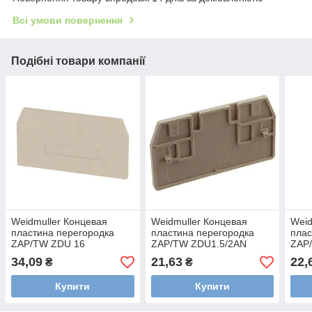
Всі умови повернення
Подібні товари компанії
Weidmuller Концевая
Weidmuller Концевая
Weid
пластина перегородка
пластина перегородка
плас
ZAP/TW ZDU 16
ZAP/TW ZDU1.5/2AN
ZAP
1745150000
1776030000
177
34,09
21,63
22,
₴
₴
Купити
Купити