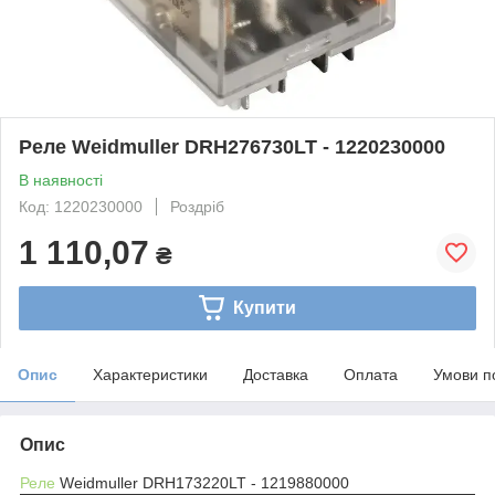
Реле Weidmuller DRH276730LT - 1220230000
В наявності
Код: 1220230000
Роздріб
1 110,07
₴
Купити
Опис
Характеристики
Доставка
Оплата
Умови п
Опис
Реле
Weidmuller DRH173220LT - 1219880000