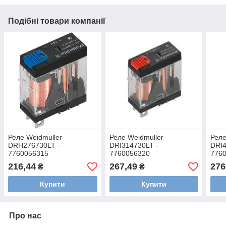
Подібні товари компанії
Реле Weidmuller
Реле Weidmuller
Реле
DRH276730LT -
DRI314730LT -
DRI4
7760056315
7760056320
776
216,44
267,49
276
₴
₴
Купити
Купити
Про нас