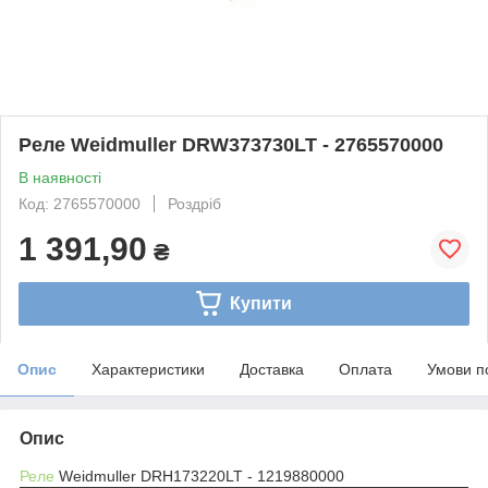
Реле Weidmuller DRW373730LT - 2765570000
В наявності
Код: 2765570000
Роздріб
1 391,90
₴
Купити
Опис
Характеристики
Доставка
Оплата
Умови п
Опис
Реле
Weidmuller DRH173220LT - 1219880000