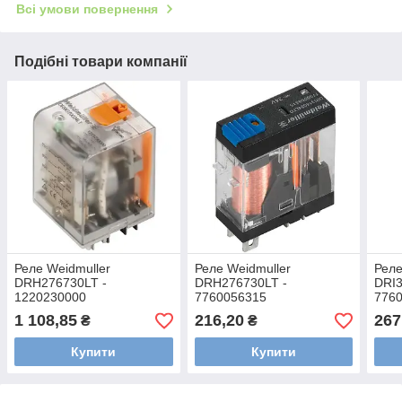
Всі умови повернення
Подібні товари компанії
Реле Weidmuller
Реле Weidmuller
Реле
DRH276730LT -
DRH276730LT -
DRI3
1220230000
7760056315
776
1 108,85
216,20
267
₴
₴
Купити
Купити