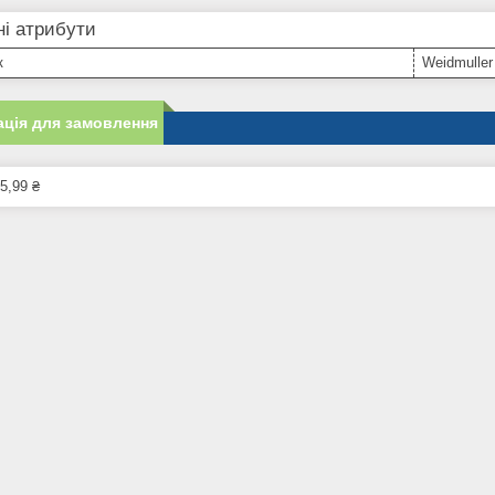
і атрибути
к
Weidmuller
ція для замовлення
5,99 ₴