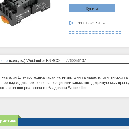
Купити
+380612285720
реле
(колодка) Weidmuller FS 4CO — 7760056107
т-магазин Електротехніка гарантує низькі ціни та надає істотні знижки та 
лер надходить виключно за офіційними каналами, дотримуючись процеду
ється на все реалізоване обладнання Weidmuller.
еристики