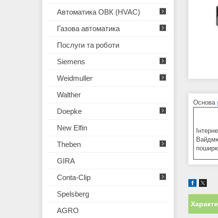
Автоматика ОВК (HVAC)
Газова автоматика
Послуги та роботи
Siemens
Weidmuller
Walther
Основа
Doepke
New Elfin
Інтерне
Вайдмю
Theben
поширю
GIRA
Conta-Clip
Spelsberg
Характ
AGRO