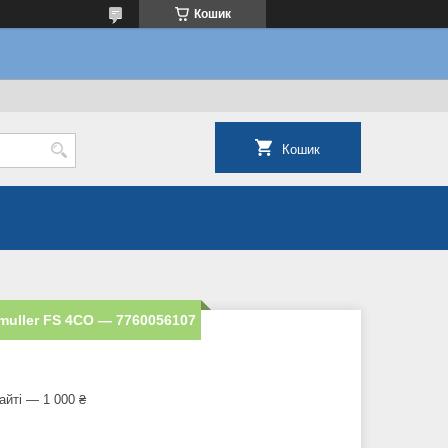
Кошик
Кошик
muller FS 4CO — 7760056107
айті — 1 000 ₴