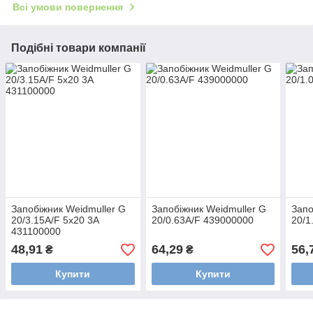
Всі умови повернення
Подібні товари компанії
Запобіжник Weidmuller G
Запобіжник Weidmuller G
Запо
20/3.15A/F 5x20 3A
20/0.63A/F 439000000
20/1
431100000
48,91
64,29
56,
₴
₴
Купити
Купити