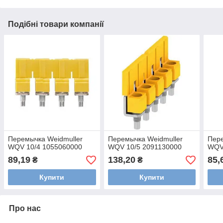
Подібні товари компанії
Перемычка Weidmuller
Перемычка Weidmuller
Пере
WQV 10/4 1055060000
WQV 10/5 2091130000
WQV 
89,19
138,20
85,
₴
₴
Купити
Купити
Про нас