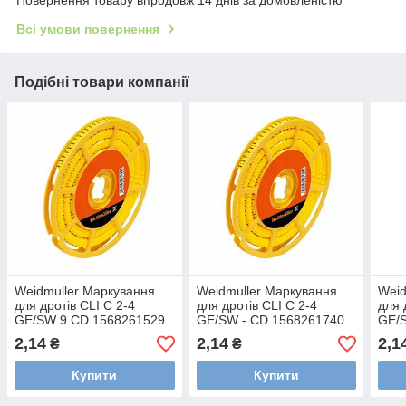
Всі умови повернення
Подібні товари компанії
Weidmuller Маркування
Weidmuller Маркування
Weid
для дротів CLI C 2-4
для дротів CLI C 2-4
для 
GE/SW 9 CD 1568261529
GE/SW - CD 1568261740
GE/
2,14
2,14
2,1
₴
₴
Купити
Купити