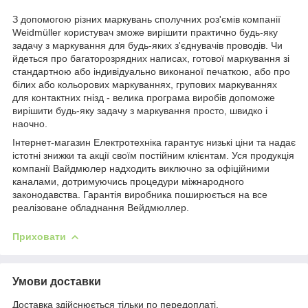
З допомогою різних маркувань сполучних роз'ємів компанії
Weidmüller користувач зможе вирішити практично будь-яку
задачу з маркування для будь-яких з'єднувачів проводів. Чи
йдеться про багаторозрядних написах, готової маркування зі
стандартною або індивідуально виконаної печаткою, або про
білих або кольорових маркуваннях, групових маркуваннях
для контактних гнізд - велика програма виробів допоможе
вирішити будь-яку задачу з маркування просто, швидко і
наочно.
Інтернет-магазин Електротехніка гарантує низькі ціни та надає
істотні знижки та акції своїм постійним клієнтам. Уся продукція
компанії Вайдмюлер надходить виключно за офіційними
каналами, дотримуючись процедури міжнародного
законодавства. Гарантія виробника поширюється на все
реалізоване обладнання Вейдмюллер.
Приховати
Умови доставки
Доставка здійснюється тільки по передоплаті.