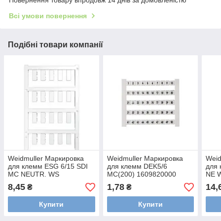
Всі умови повернення
Подібні товари компанії
Weidmuller Маркировка
Weidmuller Маркировка
Weid
для клемм ESG 6/15 SDI
для клемм DEK5/6
для 
MC NEUTR. WS
MC(200) 1609820000
NE W
2558340000
8,45
1,78
14,
₴
₴
Купити
Купити