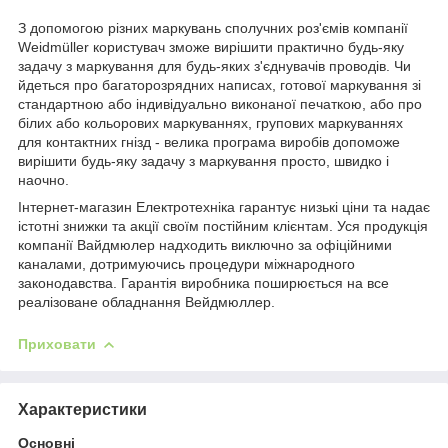
З допомогою різних маркувань сполучних роз'ємів компанії
Weidmüller користувач зможе вирішити практично будь-яку
задачу з маркування для будь-яких з'єднувачів проводів. Чи
йдеться про багаторозрядних написах, готової маркування зі
стандартною або індивідуально виконаної печаткою, або про
білих або кольорових маркуваннях, групових маркуваннях
для контактних гнізд - велика програма виробів допоможе
вирішити будь-яку задачу з маркування просто, швидко і
наочно.
Інтернет-магазин Електротехніка гарантує низькі ціни та надає
істотні знижки та акції своїм постійним клієнтам. Уся продукція
компанії Вайдмюлер надходить виключно за офіційними
каналами, дотримуючись процедури міжнародного
законодавства. Гарантія виробника поширюється на все
реалізоване обладнання Вейдмюллер.
Приховати
Характеристики
Основні