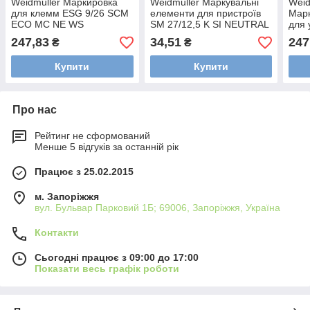
Weidmuller Маркировка
Weidmuller Маркувальні
Weid
для клемм ESG 9/26 SCM
елементи для пристроїв
Мар
ECO MC NE WS
SM 27/12,5 K SI NEUTRAL
для 
1520980000
1713720000
210X
247,83
34,51
247
₴
₴
Купити
Купити
Про нас
Рейтинг не сформований
Менше 5 відгуків за останній рік
Працює з 25.02.2015
м. Запоріжжя
вул. Бульвар Парковий 1Б; 69006, Запоріжжя, Україна
Контакти
Сьогодні працює з 09:00 до 17:00
Показати весь графік роботи