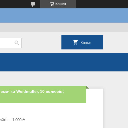
Кошик
Кошик
емички Weidmuller, 10 полюсiв;
айті — 1 000 ₴