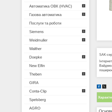
Автоматика ОВК (HVAC)
Газова автоматика
Послуги та роботи
Siemens
Weidmuller
Walther
SAK-сер
Doepke
Інтернет
New Elfin
Вайдмюл
поширює
Theben
GIRA
Conta-Clip
Характ
Spelsberg
AGRO
Основ