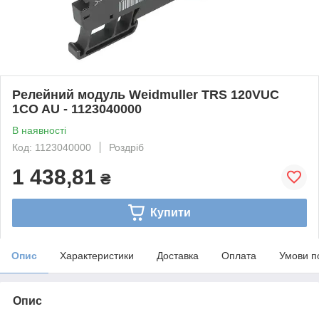
Релейний модуль Weidmuller TRS 120VUC
1CO AU - 1123040000
В наявності
Код: 1123040000
Роздріб
1 438,81
₴
Купити
Опис
Характеристики
Доставка
Оплата
Умови п
Опис