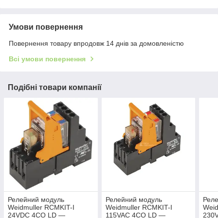
Умови повернення
Повернення товару впродовж 14 днів за домовленістю
Всі умови повернення
Подібні товари компанії
Релейний модуль
Релейний модуль
Рел
Weidmuller RCMKIT-I
Weidmuller RCMKIT-I
Weid
24VDC 4CO LD —
115VAC 4CO LD —
230