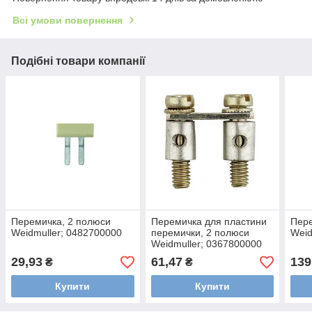
Всі умови повернення
Подібні товари компанії
Перемичка, 2 полюси
Перемичка для пластини
Пере
Weidmuller; 0482700000
перемички, 2 полюси
Weid
Weidmuller; 0367800000
29,93
61,47
139
₴
₴
Купити
Купити