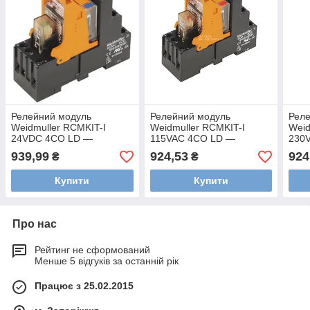
Релейний модуль
Релейний модуль
Рел
Weidmuller RCMKIT-I
Weidmuller RCMKIT-I
Weid
24VDC 4CO LD —
115VAC 4CO LD —
230
8921030000
8921050000
892
939,99
924,53
924
₴
₴
Купити
Купити
Про нас
Рейтинг не сформований
Менше 5 відгуків за останній рік
Працює з 25.02.2015