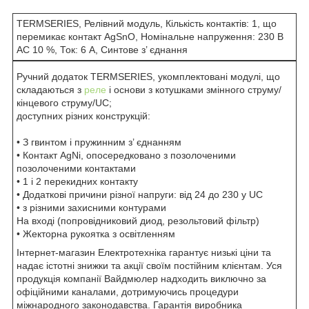
TERMSERIES, Релівний модуль, Кількість контактів: 1, що
перемикає контакт AgSnO, Номінальне напруження: 230 В
АC 10 %, Ток: 6 A, Синтове з’ єднання
Ручний додаток TERMSERIES, укомплектовані модулі, що
складаються з
реле
і основи з котушками змінного струму/
кінцевого струму/UC;
доступних різних конструкцій:
• З гвинтом і пружинним з’ єднанням
• Контакт AgNi, опосередковано з позолоченими
позолоченими контактами
• 1 і 2 перекидних контакту
• Додаткові причини різної напруги: від 24 до 230 у UC
• з різними захисними контурами
На вході (попровідниковий диод, резольтовий фільтр)
• Жекторна рукоятка з освітленням
Інтернет-магазин Електротехніка гарантує низькі ціни та
надає істотні знижки та акції своїм постійним клієнтам. Уся
продукція компанії Вайдмюлер надходить виключно за
офіційними каналами, дотримуючись процедури
міжнародного законодавства. Гарантія виробника