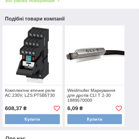
Всі умови повернення
Подібні товари компанії
Комплектне втичне реле
Weidmuller Маркування
AC 230V, LZS:PT5B5T30
для дротів CLI T 2-30
1889570000
608,37
6,09
₴
₴
Купити
Купити
Про нас