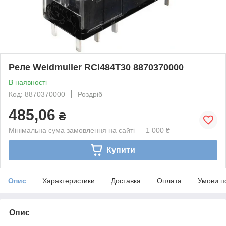
Реле Weidmuller RCI484T30 8870370000
В наявності
Код: 8870370000
Роздріб
485,06
₴
Мінімальна сума замовлення на сайті — 1 000 ₴
Купити
Опис
Характеристики
Доставка
Оплата
Умови п
Опис