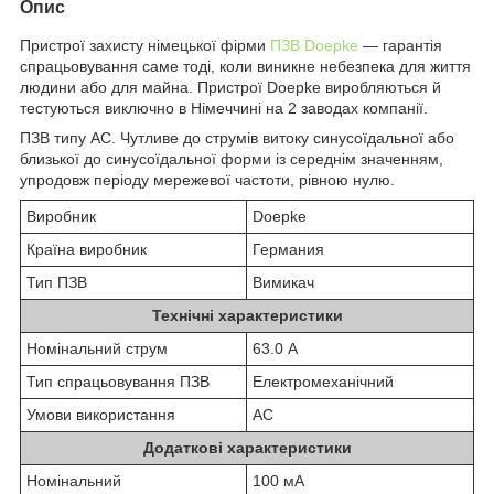
Опис
Пристрої захисту німецької фірми
ПЗВ Doepke
— гарантія
спрацьовування саме тоді, коли виникне небезпека для життя
людини або для майна. Пристрої Doepke виробляються й
тестуються виключно в Німеччині на 2 заводах компанії.
ПЗВ типу АС. Чутливе до струмів витоку синусоїдальної або
близької до синусоїдальної форми із середнім значенням,
упродовж періоду мережевої частоти, рівною нулю.
Виробник
Doepke
Країна виробник
Германия
Тип ПЗВ
Вимикач
Технічні характеристики
Номінальний струм
63.0 А
Тип спрацьовування ПЗВ
Електромеханічний
Умови використання
АС
Додаткові характеристики
Номінальний
100 мА