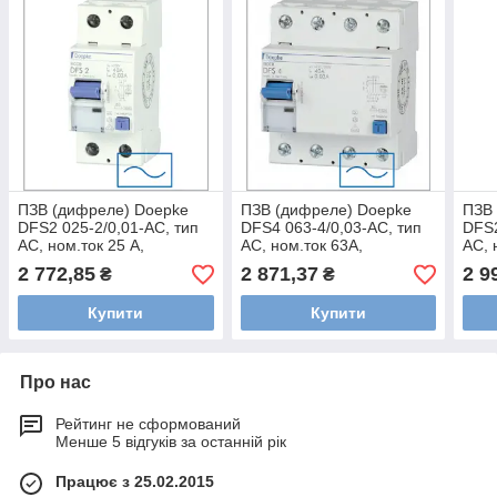
ПЗВ (дифреле) Doepke
ПЗВ (дифреле) Doepke
ПЗВ
DFS2 025-2/0,01-AC, тип
DFS4 063-4/0,03-AC, тип
DFS2
AC, ном.ток 25 А,
AC, ном.ток 63А,
AC, 
dp09122602
dp09144902
dp0
2 772,85
2 871,37
2 9
₴
₴
Купити
Купити
Про нас
Рейтинг не сформований
Менше 5 відгуків за останній рік
Працює з 25.02.2015