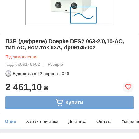
ПЗВ (дифреле) Doepke DFS2 063-2/0,10-AC,
тип AC, ном.ток 63А, dp09145602
Під замовлення
Код: dp09145602
Роздріб
Відправка з
22 серпня 2026
2 461,10
₴
Купити
Опис
Характеристики
Доставка
Оплата
Умови п