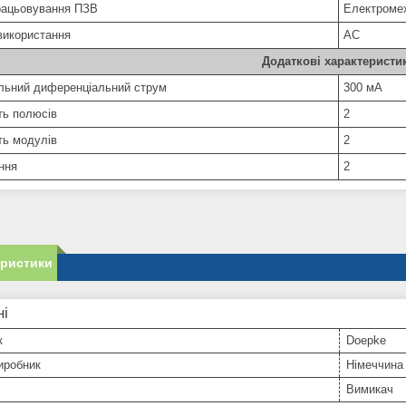
рацьовування ПЗВ
Електроме
використання
АС
Додаткові характеристи
льний диференціальний струм
300 мА
ть полюсів
2
ть модулів
2
ння
2
еристики
ні
к
Doepke
иробник
Німеччина
Вимикач