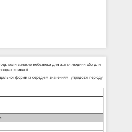
оді, коли виникне небезпека для життя людини або для
аводах компанії.
їдальної форми із середнім значенням, упродовж періоду
и