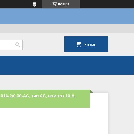
Кошик
Кошик
16-2/0,30-AC, тип AC, ном.ток 16 А,