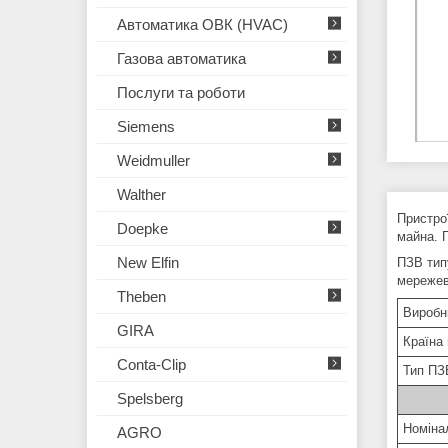
Автоматика ОВК (HVAC)
Газова автоматика
Послуги та роботи
Siemens
Weidmuller
Walther
Пристро
Doepke
майна. 
New Elfin
ПЗВ тип
мережев
Theben
Вироб
GIRA
Країна
Conta-Clip
Тип ПЗ
Spelsberg
Номіна
AGRO