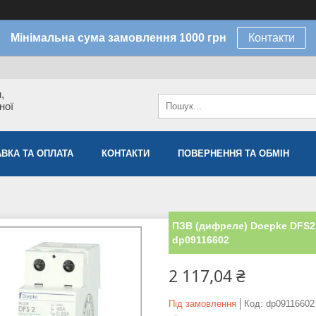
Мінімальна сума замовлення 1000 грн
Контакти
,
ної
ВКА ТА ОПЛАТА
КОНТАКТИ
ПОВЕРНЕННЯ ТА ОБМІН
ПЗВ (дифреле) Doepke DFS2 0
dp09116602
2 117,04 ₴
Під замовлення
Код:
dp09116602