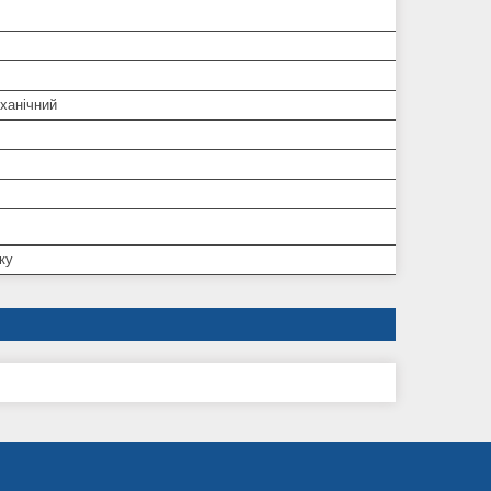
ханічний
ку