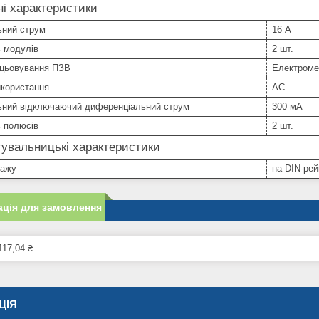
ні характеристики
ьний струм
16 А
ь модулів
2 шт.
ацьовування ПЗВ
Електроме
икористання
АС
ьний відключаючий диференціальний струм
300 мА
ь полюсів
2 шт.
увальницькі характеристики
тажу
на DIN-рей
ція для замовлення
117,04 ₴
ЦІЯ