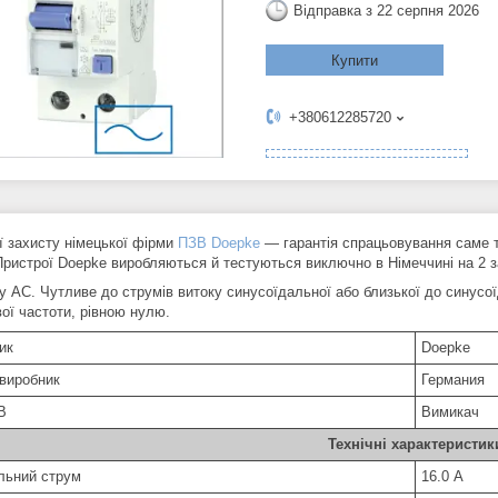
Відправка з 22 серпня 2026
Купити
+380612285720
ї захисту німецької фірми
ПЗВ Doepke
— гарантія спрацьовування саме т
Пристрої Doepke виробляються й тестуються виключно в Німеччині на 2 з
у АС. Чутливе до струмів витоку синусоїдальної або близької до синусо
ої частоти, рівною нулю.
ник
Doepke
 виробник
Германия
В
Вимикач
Технічні характеристик
льний струм
16.0 А