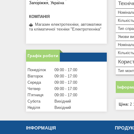
Техніч
Запоріжжя, Україна
Номінал
Кількіст
Магазин електротехніки, автоматики
Тип спр
та кліматичної техніки "Електротехніка"
Умови в
Номінал
Кількіст
Графік роботи
Корист
Понеділок
09:00
17:00
Тип мон
Вівторок
09:00
17:00
Середа
09:00
17:00
Інформа
Четвер
09:00
17:00
Пʼятниця
09:00
17:00
Субота
Вихідний
Ціна:
2 
Неділя
Вихідний
ІНФОРМАЦІЯ
ПРОДУК