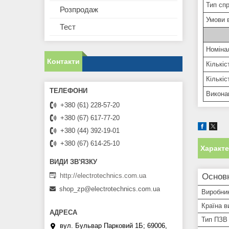
Тип сп
Розпродаж
Умови 
Тест
Номіна
Контакти
Кількіс
Кількіс
Викона
+380 (61) 228-57-20
+380 (67) 617-77-20
+380 (44) 392-19-01
+380 (67) 614-25-10
Характ
http://electrotechnics.com.ua
Основ
shop_zp@electrotechnics.com.ua
Виробни
Країна в
Тип ПЗВ
вул. Бульвар Парковий 1Б; 69006,