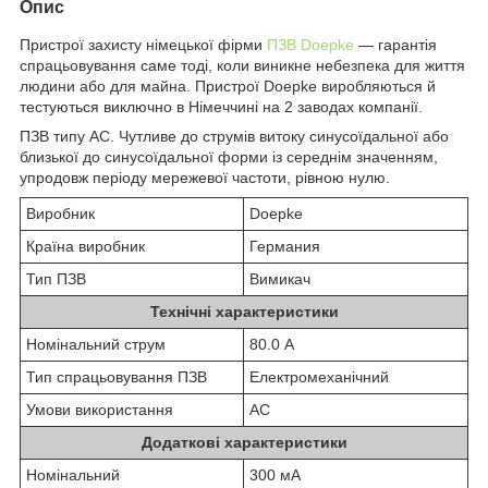
Опис
Пристрої захисту німецької фірми
ПЗВ Doepke
— гарантія
спрацьовування саме тоді, коли виникне небезпека для життя
людини або для майна. Пристрої Doepke виробляються й
тестуються виключно в Німеччині на 2 заводах компанії.
ПЗВ типу АС. Чутливе до струмів витоку синусоїдальної або
близької до синусоїдальної форми із середнім значенням,
упродовж періоду мережевої частоти, рівною нулю.
Виробник
Doepke
Країна виробник
Германия
Тип ПЗВ
Вимикач
Технічні характеристики
Номінальний струм
80.0 А
Тип спрацьовування ПЗВ
Електромеханічний
Умови використання
АС
Додаткові характеристики
Номінальний
300 мА