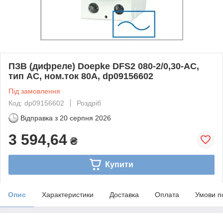
ПЗВ (дифреле) Doepke DFS2 080-2/0,30-AC,
тип AC, ном.ток 80А, dp09156602
Під замовлення
Код: dp09156602
Роздріб
Відправка з
20 серпня 2026
3 594,64
₴
Купити
Опис
Характеристики
Доставка
Оплата
Умови п