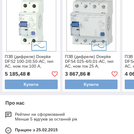
ПЗВ (дифреле) Doepke
ПЗВ (дифреле) Doepke
ПЗВ
DFS2 100-2/0,50-AC, тип
DFS4 025-4/0,01-AC, тип
DFS4
AC, ном.ток 100 А,
AC, ном.ток 25 А,
AC, 
dp09167602
dp09122902
dp0
5 185,48
3 867,86
4 0
₴
₴
Купити
Купити
Про нас
Рейтинг не сформований
Менше 5 відгуків за останній рік
Працює з 25.02.2015