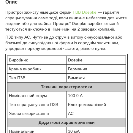
Опис
Пристрої захисту німецької фірми
ПЗВ Doepke
— гарантія
спрацьовування саме тоді, коли виникне небезпека для життя
людини або для майна. Пристрої Doepke виробляються й
тестуються виключно в Німеччині на 2 заводах компанії.
ПЗВ типу АС. Чутливе до струмів витоку синусоїдальної або
близької до синусоїдальної форми із середнім значенням,
упродовж періоду мережевої частоти, рівною нулю.
Виробник
Doepke
Країна виробник
Германия
Тип ПЗВ
Вимикач
Технічні характеристики
Номінальний струм
100.0 А
Тип спрацьовування ПЗВ
Електромеханічний
Умови використання
АС
Додаткові характеристики
Номінальний
30 мА