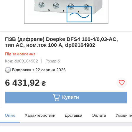
ПЗВ (дифреле) Doepke DFS4 100-4/0,03-AC,
тип AC, ном.ток 100 А, dp09164902
Під замовлення
Код: dp09164902
Роздріб
Відправка з
22 серпня 2026
6 431,92
₴
Купити
Опис
Характеристики
Доставка
Оплата
Умови п