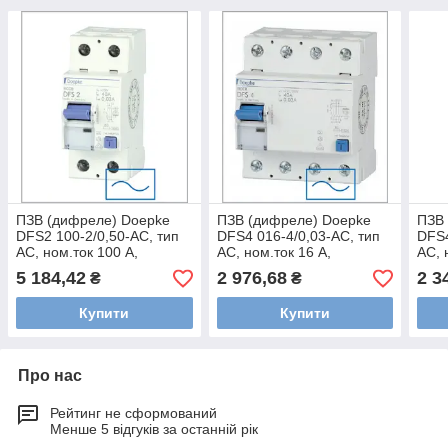
ПЗВ (дифреле) Doepke
ПЗВ (дифреле) Doepke
ПЗВ
DFS2 100-2/0,50-AC, тип
DFS4 016-4/0,03-AC, тип
DFS4
AC, ном.ток 100 А,
AC, ном.ток 16 А,
AC, 
dp09167602
dp09114902
dp0
5 184,42
2 976,68
2 3
₴
₴
Купити
Купити
Про нас
Рейтинг не сформований
Менше 5 відгуків за останній рік