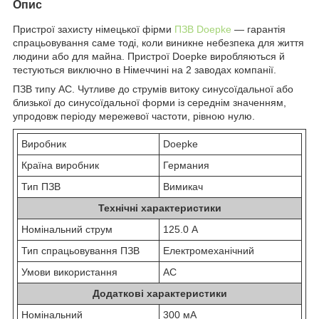
Опис
Пристрої захисту німецької фірми
ПЗВ Doepke
— гарантія
спрацьовування саме тоді, коли виникне небезпека для життя
людини або для майна. Пристрої Doepke виробляються й
тестуються виключно в Німеччині на 2 заводах компанії.
ПЗВ типу АС. Чутливе до струмів витоку синусоїдальної або
близької до синусоїдальної форми із середнім значенням,
упродовж періоду мережевої частоти, рівною нулю.
Виробник
Doepke
Країна виробник
Германия
Тип ПЗВ
Вимикач
Технічні характеристики
Номінальний струм
125.0 А
Тип спрацьовування ПЗВ
Електромеханічний
Умови використання
АС
Додаткові характеристики
Номінальний
300 мА