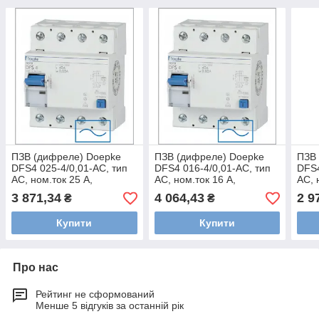
ПЗВ (дифреле) Doepke
ПЗВ (дифреле) Doepke
ПЗВ
DFS4 025-4/0,01-AC, тип
DFS4 016-4/0,01-AC, тип
DFS4
AC, ном.ток 25 А,
AC, ном.ток 16 А,
AC, 
dp09122902
dp09112902
dp0
3 871,34
4 064,43
2 9
₴
₴
Купити
Купити
Про нас
Рейтинг не сформований
Менше 5 відгуків за останній рік