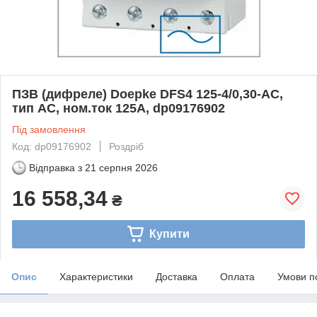
ПЗВ (дифреле) Doepke DFS4 125-4/0,30-AC,
тип AC, ном.ток 125А, dp09176902
Під замовлення
Код: dp09176902
Роздріб
Відправка з
21 серпня 2026
16 558,34
₴
Купити
Опис
Характеристики
Доставка
Оплата
Умови п