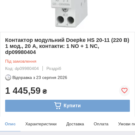
Контактор модульний Doepke HS 20-11 (220 В)
1 мод., 20 А, контакти: 1 NO + 1 NC,
dp09980404
Під замовлення
Код: dp09980404
Роздріб
Відправка з
23 серпня 2026
1 445,59
₴
Купити
Опис
Характеристики
Доставка
Оплата
Умови п