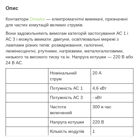
Опис
Контактори
Doepke
— електромагнітні вимикачі, призначені
для частих комутацій великих струмів.
Вони задовольняють вимогам категорій застосування АС 1 і
АС 3 і можуть вмикати: двигуни, освітлювальні мережі з
лампами різних типів: розжарювання, галогенні,
люмінесцентні, ртутними, натрієвими, металогалоговими,
низького та високого тиску та ін. Напруга котушки — 220 В або
24 В АС.
Номінальний
20 А
струм
Потужність АС 1
4,6 кВт
Потужність АС 3
- кВт
Частота
300 в час
включений
Напруга котушки
220 В
Кількість модулів
1