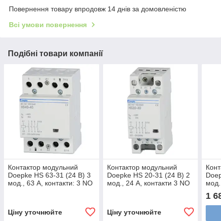
Повернення товару впродовж 14 днів за домовленістю
Всі умови повернення
Подібні товари компанії
Контактор модульний
Контактор модульний
Конт
Doepke HS 63-31 (24 В) 3
Doepke HS 20-31 (24 В) 2
Doep
мод., 63 А, контакти: 3 NO
мод., 24 А, контакти 3 NO
мод.
+ 1 NC, dp09980419
+ 1 NC, dp09980423
dp0
1 6
Ціну уточнюйте
Ціну уточнюйте