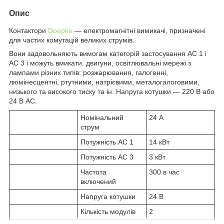
Опис
Контактори
Doepke
— електромагнітні вимикачі, призначені
для частих комутацій великих струмів.
Вони задовольняють вимогам категорій застосування АС 1 і
АС 3 і можуть вмикати: двигуни, освітлювальні мережі з
лампами різних типів: розжарювання, галогенні,
люмінесцентні, ртутними, натрієвими, металогалоговими,
низького та високого тиску та ін. Напруга котушки — 220 В або
24 В АС.
Номінальний
24 А
струм
Потужність АС 1
14 кВт
Потужність АС 3
3 кВт
Частота
300 в час
включений
Напруга котушки
24 В
Кількість модулів
2