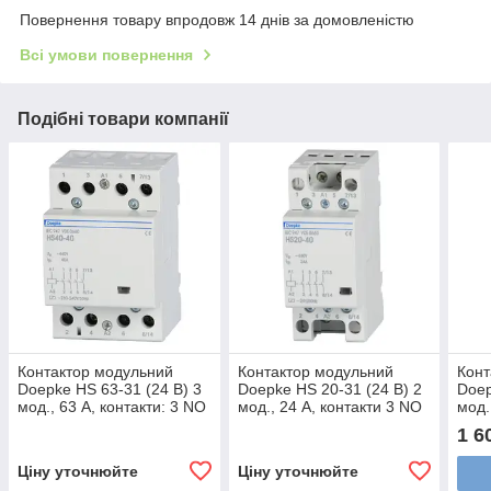
Повернення товару впродовж 14 днів за домовленістю
Всі умови повернення
Подібні товари компанії
Контактор модульний
Контактор модульний
Конт
Doepke HS 63-31 (24 В) 3
Doepke HS 20-31 (24 В) 2
Doep
мод., 63 А, контакти: 3 NO
мод., 24 А, контакти 3 NO
мод.
+ 1 NC, dp09980419
+ 1 NC, dp09980423
+ 3 
1 6
Ціну уточнюйте
Ціну уточнюйте