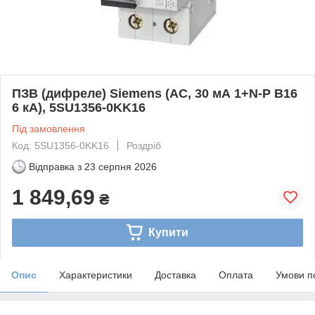
ПЗВ (дифреле) Siemens (AC, 30 мА 1+N-P B16
6 кА), 5SU1356-0KK16
Під замовлення
Код: 5SU1356-0KK16
Роздріб
Відправка з
23 серпня 2026
1 849,69
₴
Купити
Опис
Характеристики
Доставка
Оплата
Умови п