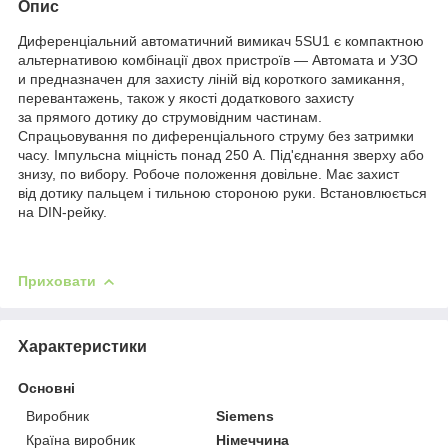
Опис
Диференціальний автоматичний вимикач 5SU1 є компактною
альтернативою комбінації двох пристроїв — Автомата и УЗО
и предназначен для захисту ліній від короткого замикання,
перевантажень, також у якості додаткового захисту
за прямого дотику до струмовідним частинам.
Спрацьовування по диференціального струму без затримки
часу. Імпульсна міцність понад 250 А. Під'єднання зверху або
знизу, по вибору. Робоче положення довільне. Має захист
від дотику пальцем і тильною стороною руки. Встановлюється
на DIN-рейку.
Приховати
Характеристики
Основні
Виробник
Siemens
Країна виробник
Німеччина