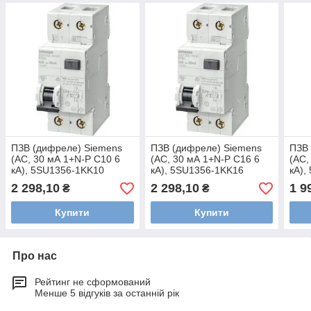
ПЗВ (дифреле) Siemens
ПЗВ (дифреле) Siemens
ПЗВ 
(AC, 30 мА 1+N-P C10 6
(AC, 30 мА 1+N-P C16 6
(AC,
кА), 5SU1356-1KK10
кА), 5SU1356-1KK16
кА),
2 298,10
2 298,10
1 9
₴
₴
Купити
Купити
Про нас
Рейтинг не сформований
Менше 5 відгуків за останній рік