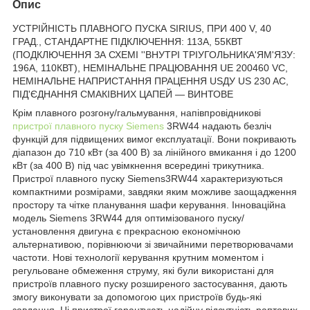
Опис
УСТРІЙНІСТЬ ПЛАВНОГО ПУСКА SIRIUS, ПРИ 400 V, 40
ГРАД., СТАНДАРТНЕ ПІДКЛЮЧЕННЯ: 113A, 55КВТ
(ПОДКЛЮЧЕННЯ ЗА СХЕМІ ''ВНУТРІ ТРІУГОЛЬНИКА'ЯМ'ЯЗУ:
196A, 110КВТ), НЕМІНАЛЬНЕ ПРАЦЮВАННЯ UE 200460 VC,
НЕМІНАЛЬНЕ НАПРИСТАННЯ ПРАЦЕННЯ USДУ US 230 AC,
ПІД'ЄДНАННЯ СМАКІВНИХ ЦАПЕЙ — ВИНТОВЕ
Крім плавного розгону/гальмування, напівпровідникові
пристрої плавного пуску
Siemens
3RW44 надають безліч
функцій для підвищених вимог експлуатації. Вони покривають
діапазон до 710 кВт (за 400 В) за лінійного вмикання і до 1200
кВт (за 400 В) під час увімкнення всередині трикутника.
Пристрої плавного пуску Siemens3RW44 характеризуються
компактними розмірами, завдяки яким можливе заощадження
простору та чітке планування шафи керування. Інноваційна
модель Siemens 3RW44 для оптимізованого пуску/
установлення двигуна є прекрасною економічною
альтернативою, порівнюючи зі звичайними перетворювачами
частоти. Нові технології керування крутним моментом і
регульоване обмеження струму, які були використані для
пристроїв плавного пуску розширеного застосування, дають
змогу виконувати за допомогою цих пристроїв будь-які
завдання. Ці пристрої гарантують надійну відсутність раптових