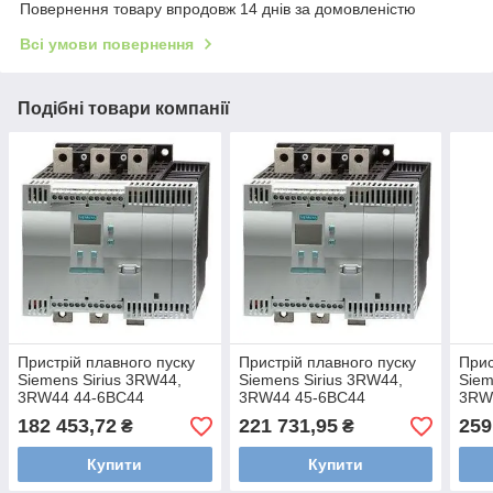
Повернення товару впродовж 14 днів за домовленістю
Всі умови повернення
Подібні товари компанії
Пристрій плавного пуску
Пристрій плавного пуску
Прис
Siemens Sirius 3RW44,
Siemens Sirius 3RW44,
Siem
3RW44 44-6BC44
3RW44 45-6BC44
3RW
182 453,72
221 731,95
259
₴
₴
Купити
Купити