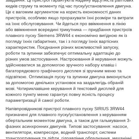
кидків струму та моменту під час пуску/установлення двигуна.
Це є вагомим аргументом на користь економності даних
пристроїв, особливо якщо прорахувати їхні розміри та витрати
на їхнє обслуговування. Чи йдеться про ввімкнення в лінію
або ввімкнення всередині трикутника — придбання пристроїв
плавного пуску Siemens 3RW44 є економічно вигідною як із
погляду їхніх габаритних, так і з погляду їхніх вартісних
характеристик. Поєднання різних можливостей запуску,
роботи та зупинки забезпечує оптимальну адаптацію до
різних умов застосування. Настроювання й керування можуть
здійснюватися за допомогою зручного набору клавіш і
багаторядкового графічного дисплея зі зручним меню та
підсвіткою. Оптимізація пуску та зупинки двигуна виконується
за допомогою декількох установок на заздалегідь обраній
мові. Чотириклавішне керування й текстовий дисплей для
кожного пункту меню гарантує повну ясність процесу
параметризації й самої роботи.
Напівпровідникові пристрої плавного пуску SIRIUS 3RW44
призначені для плавного пуску/установлення з керуванням
обертальним моментом двигуна, а також для гальмування 3-
фазних асинхронних двигунів. Типові застосування: насоси,
вентилятори, компресори, водний транспорт, системи
транспортування та ліфти, гідравлічне обладнання, механічні