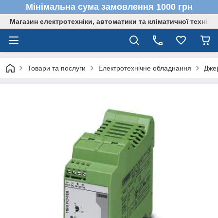
Мінімальна сума замовлення 1000 грн
Магазин електротехніки, автоматики та кліматичної техніки
Товари та послуги
Електротехнічне обладнання
Дже