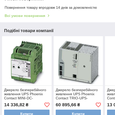
Повернення товару впродовж 14 днів за домовленістю
Всі умови повернення
Подібні товари компанії
Джерело безперебійного
Джерело безперебійного
Джер
живлення UPS Phoenix
живлення UPS Phoenix
живл
Contact MINI-DC-
Contact TRIO-UPS-
Cont
UPS/12DC/4, 2866598
2G/1AC/1AC/120V/750VA,
UPS/
14 336,82
60 895,66
13 
₴
₴
2905908
Купити
Купити