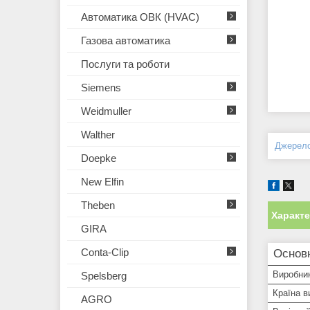
Автоматика ОВК (HVAC)
Газова автоматика
Послуги та роботи
Siemens
Weidmuller
Walther
Джерел
Doepke
New Elfin
Theben
Характ
GIRA
Conta-Clip
Основ
Виробни
Spelsberg
Країна в
AGRO