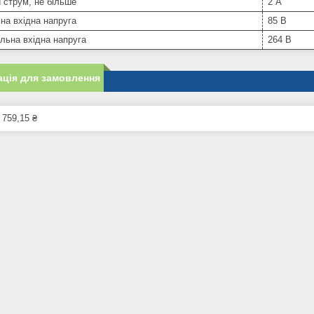
 струм, не більше
2 А
на вхідна напруга
85 В
льна вхідна напруга
264 В
ція для замовлення
 759,15 ₴