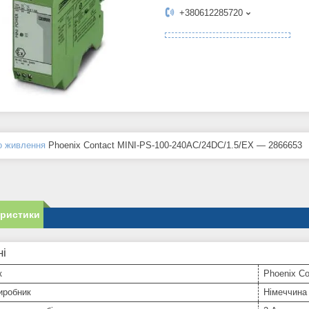
+380612285720
о живлення
Phoenix Contact MINI-PS-100-240AC/24DC/1.5/EX — 2866653
еристики
ні
к
Phoenix Co
иробник
Німеччина