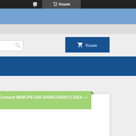
Кошик
Кошик
ontact MINI-PS-100-240AC/24DC/1.5/EX —