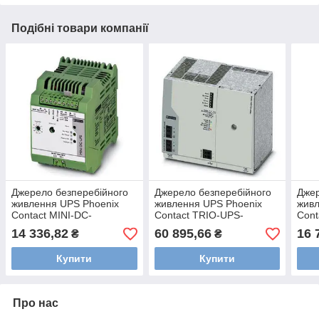
Подібні товари компанії
Джерело безперебійного
Джерело безперебійного
Джер
живлення UPS Phoenix
живлення UPS Phoenix
живл
Contact MINI-DC-
Contact TRIO-UPS-
Cont
UPS/12DC/4, 2866598
2G/1AC/1AC/120V/750VA,
UPS
14 336,82
60 895,66
16 
₴
₴
2905908
232
Купити
Купити
Про нас