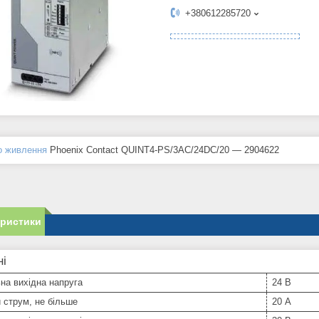
+380612285720
о живлення
Phoenix Contact QUINT4-PS/3AC/24DC/20 — 2904622
еристики
ні
на вихідна напруга
24 В
 струм, не більше
20 А