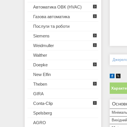
Автоматика ОВК (HVAC)
Газова автоматика
Послуги та роботи
Siemens
Weidmuller
Walther
Джерел
Doepke
New Elfin
Theben
Характ
GIRA
Conta-Clip
Основ
Мінімаль
Spelsberg
Вихідний
AGRO