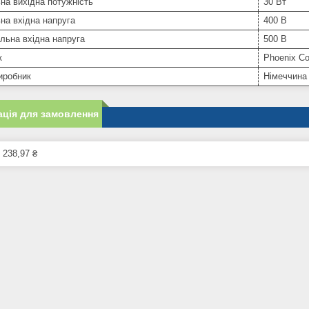
на вихідна потужність
30 Вт
на вхідна напруга
400 В
льна вхідна напруга
500 В
к
Phoenix Co
иробник
Німеччина
ція для замовлення
 238,97 ₴