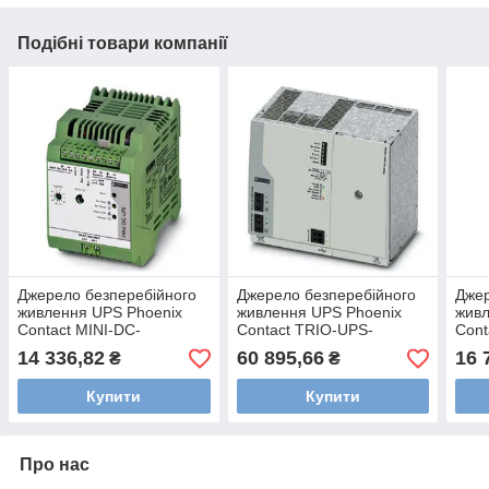
Подібні товари компанії
Джерело безперебійного
Джерело безперебійного
Джер
живлення UPS Phoenix
живлення UPS Phoenix
живл
Contact MINI-DC-
Contact TRIO-UPS-
Cont
UPS/12DC/4, 2866598
2G/1AC/1AC/120V/750VA,
UPS
14 336,82
60 895,66
16 
₴
₴
2905908
232
Купити
Купити
Про нас