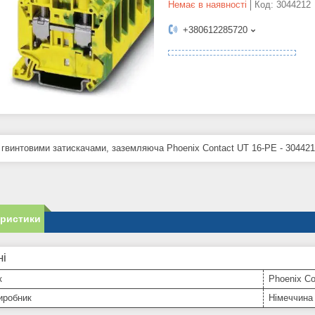
Немає в наявності
Код:
3044212
+380612285720
 гвинтовими затискачами, заземляюча Phoenix Contact UT 16-PE - 30442
еристики
ні
к
Phoenix Co
иробник
Німеччина