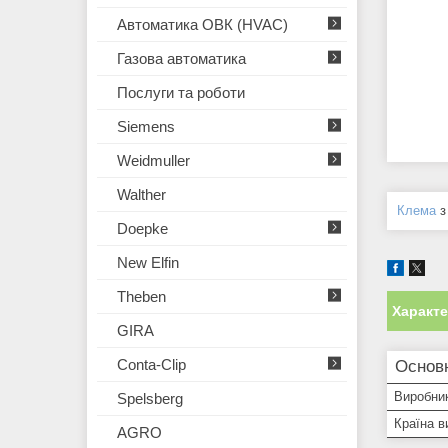
Автоматика ОВК (HVAC)
Газова автоматика
Послуги та роботи
Siemens
Weidmuller
Walther
Клема
з
Doepke
New Elfin
Theben
Характ
GIRA
Conta-Clip
Основ
Виробни
Spelsberg
Країна в
AGRO