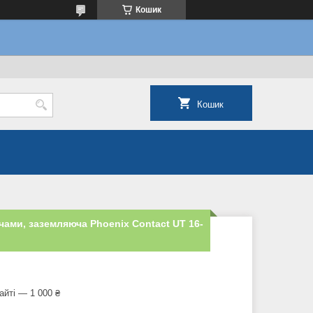
Кошик
Кошик
чами, заземляюча Phoenix Contact UT 16-
айті — 1 000 ₴