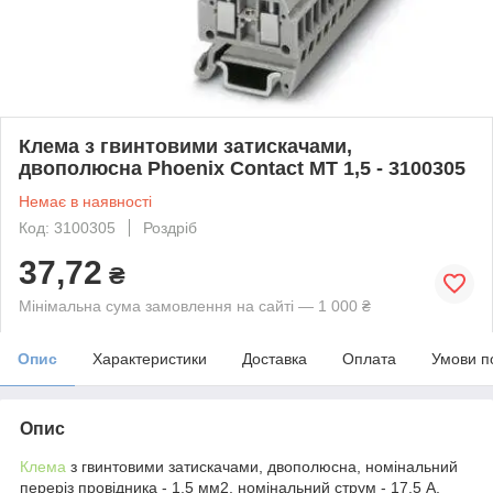
Клема з гвинтовими затискачами,
двополюсна Phoenix Contact MT 1,5 - 3100305
Немає в наявності
Код: 3100305
Роздріб
37,72
₴
Мінімальна сума замовлення на сайті — 1 000 ₴
Опис
Характеристики
Доставка
Оплата
Умови п
Опис
Клема
з гвинтовими затискачами, двополюсна, номінальний
переріз провідника - 1,5 мм
2
, номінальний струм - 17.5 A,