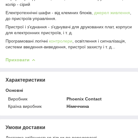
колір - сірий
Електротехнічні шафи - від клемних блоків,
джерел живлення
,
до пристроїв управління.
Пристрої і з'єднання - з'єднувачі для друкованих плат, корпуси
для електронних пристроїв, і т. д.
Програмовані логічні
контролери
, освітлення і сигналізація,
системи введення-виведення, пристрої захисту і т. д...
Приховати
Характеристики
Основні
Виробник
Phoenix Contact
Країна виробник
Німеччина
Умови доставки
Доставка здійснюється тільки по передоплаті.