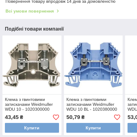
Повернення товару впродовж 14 днів за домовленістю
Всі умови повернення
Подібні товари компанії
Клема з гвинтовими
Клема з гвинтовими
Клем
затискачами Weidmuller
затискачами Weidmuller
зати
WDU 10 - 1020300000
WDU 10 BL - 1020380000
WDU 
43,45
50,79
53,
₴
₴
Купити
Купити