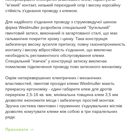
"м'який" контакт, низький перехідний опір і високу корозійну
стійкість з'єднання проводу з клемою.
Для надійного з'єднання проводу з струмоведучої шиною
фірма Weidmuller розробила спеціальний "бугельний"
гвинтовий затиск, виконаний із загартованої сталі, що має
гальванічне покриття хрому і цинку. Така конструкція
забезпечує високу зусилля притиску, повну газонепроникність
контакту і високу вібростійкість з'єднання, що виключає
необхідність регламентного обслуговування клеми.
Спеціальний "язичок" у конструкції затиску виключає
помилкове підключення проводу повз затискного механізму.
Окрім неперевершених електричних і механічних
властивостей, гвинтові прохідні клеми Weidmuller мають
прекрасну ергономіку - єдині габарити клем для дротів
перерізом 2,5-16 кв. мм, мінімальна товщина клем 3,5 мм
дозволяє економити місце і забезпечує простий монтаж.
Зручна система гвинтових і пружинних з'єднувальних містків
дозволяє комутувати клеми між собою в три паралельних
ряди.
Приховати