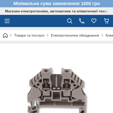
Мінімальна сума замовлення 1000 грн
Магазин електротехніки, автоматики та кліматичної техніки
Товари та послуги
Електротехнічне обладнання
Кле