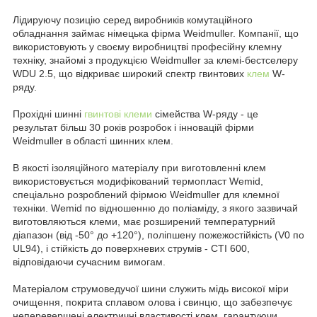
Лідируючу позицію серед виробників комутаційного
обладнання займає німецька фірма Weidmuller. Компанії, що
використовують у своєму виробництві професійну клемну
техніку, знайомі з продукцією Weidmuller за клемі-бестселеру
WDU 2.5, що відкриває широкий спектр гвинтових
клем
W-
ряду.
Прохідні шинні
гвинтові клеми
сімейства W-ряду - це
результат більш 30 років розробок і інновацій фірми
Weidmuller в області шинних клем.
В якості ізоляційного матеріалу при виготовленні клем
використовується модифікований термопласт Wemid,
спеціально розроблений фірмою Weidmuller для клемної
техніки. Wemid по відношенню до поліаміду, з якого зазвичай
виготовляються клеми, має розширений температурний
діапазон (від -50° до +120°), поліпшену пожежостійкість (V0 по
UL94), і стійкість до поверхневих струмів - CTI 600,
відповідаючи сучасним вимогам.
Матеріалом струмоведучої шини служить мідь високої міри
очищення, покрита сплавом олова і свинцю, що забезпечує
неперевершені електричні властивості клем, гарантуючи