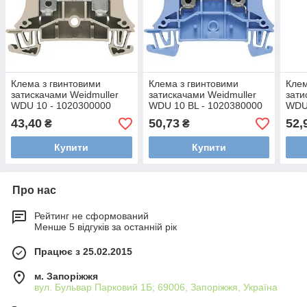
Клема з гвинтовими
Клема з гвинтовими
Клем
затискачами Weidmuller
затискачами Weidmuller
зати
WDU 10 - 1020300000
WDU 10 BL - 1020380000
WDU 
43,40
50,73
52,
₴
₴
Купити
Купити
Про нас
Рейтинг не сформований
Менше 5 відгуків за останній рік
Працює з 25.02.2015
м. Запоріжжя
вул. Бульвар Парковий 1Б; 69006, Запоріжжя, Україна