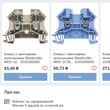
Клема з гвинтовими
Клема з гвинтовими
Клем
затискачами Weidmuller
затискачами Weidmuller
зати
WDU 10 - 1020300000
WDU 10 BL - 1020380000
102
43,40
50,73
271
₴
₴
Купити
Купити
Про нас
Рейтинг не сформований
Менше 5 відгуків за останній рік