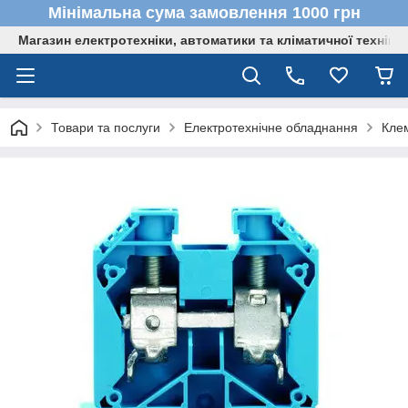
Мінімальна сума замовлення 1000 грн
Магазин електротехніки, автоматики та кліматичної техніки
Товари та послуги
Електротехнічне обладнання
Кле