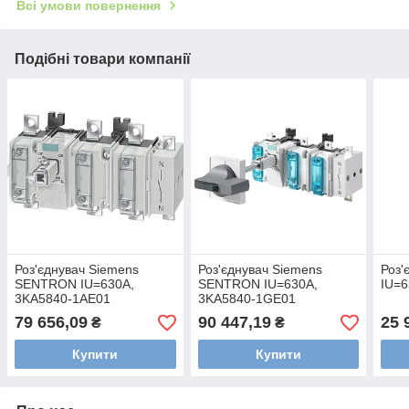
Всі умови повернення
Подібні товари компанії
Роз'єднувач Siemens
Роз'єднувач Siemens
Роз'
SENTRON IU=630A,
SENTRON IU=630A,
IU=6
3KA5840-1AE01
3KA5840-1GE01
79 656,09
90 447,19
25 
₴
₴
Купити
Купити