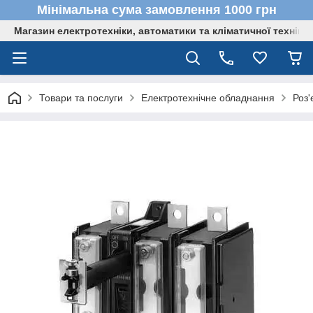
Мінімальна сума замовлення 1000 грн
Магазин електротехніки, автоматики та кліматичної техніки
Товари та послуги
Електротехнічне обладнання
Роз'