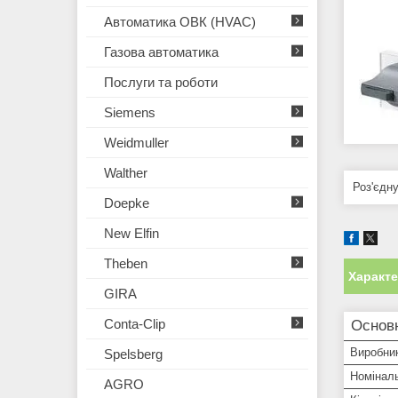
Автоматика ОВК (HVAC)
Газова автоматика
Послуги та роботи
Siemens
Weidmuller
Walther
Роз'єдн
Doepke
New Elfin
Theben
Характ
GIRA
Conta-Clip
Основ
Виробни
Spelsberg
Номінал
AGRO