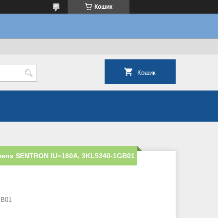
Кошик
Кошик
emens SENTRON IU=160A, 3KL5340-1GB01
GB01