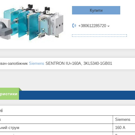
Купити
+380612285720
увач-запобіжник
Siemens
SENTRON IU=160A, 3KL5340-1GB01
еристики
ні
к
Siemens
ьний струм
160 А