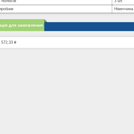
ь полюсів
3 шт.
иробник
Німеччина
ція для замовлення
 572,33 ₴