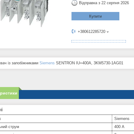
Відправка з 22 серпня 2026
Купити
+380612285720
увач із запобіжниками
Siemens
SENTRON IU=400A, 3KM5730-1AG01
еристики
ні
к
Siemens
ьний струм
400 А