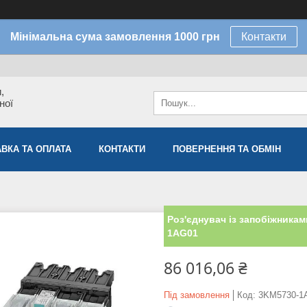
Мінімальна сума замовлення 1000 грн
Контакти
,
ної
ВКА ТА ОПЛАТА
КОНТАКТИ
ПОВЕРНЕННЯ ТА ОБМІН
Роз'єднувач із запобіжника
1AG01
86 016,06 ₴
Під замовлення
Код:
3KM5730-1