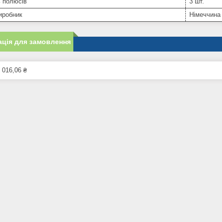
ь полюсів
3 шт.
иробник
Німеччина
ція для замовлення
 016,06 ₴