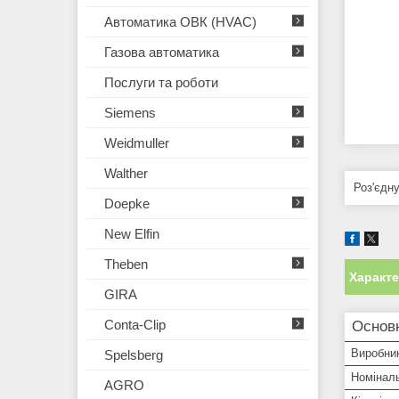
Автоматика ОВК (HVAC)
Газова автоматика
Послуги та роботи
Siemens
Weidmuller
Walther
Роз'єдн
Doepke
New Elfin
Theben
Характ
GIRA
Conta-Clip
Основ
Виробни
Spelsberg
Номінал
AGRO