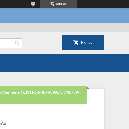
Кошик
Кошик
ми Siemens SENTRON IU=400A, 3KM5730-
AG01