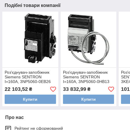
Подібні товари компанії
Роз'єднувач-запобіжник
Роз'єднувач-запобіжник
Роз'
Siemens SENTRON
Siemens SENTRON
SEN
I=160A, 3NP5060-0EB26
I=160A, 3NP5060-0HB13
3KE
22 103,52
33 832,99
101
₴
₴
Купити
Купити
Про нас
Рейтинг не сформований