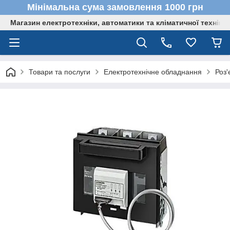
Мінімальна сума замовлення 1000 грн
Магазин електротехніки, автоматики та кліматичної техніки
Товари та послуги
Електротехнічне обладнання
Роз'