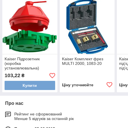
Kaiser Підрозетник
Kaiser Комплект фрез
Kais
(коробка
MULTI 2000, 1083-20
під'
установлювальна)
під'
стельовий під гак Ø 60 мм,
наса
103,22
₴
для стін із монолітного
дрил
бетону 1249-50
21
Ціну уточнюйте
Цін
Купити
Про нас
Рейтинг не сформований
Менше 5 відгуків за останній рік