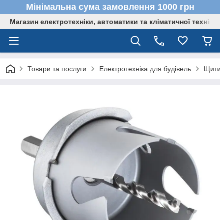
Мінімальна сума замовлення 1000 грн
Магазин електротехніки, автоматики та кліматичної техніки
Товари та послуги
Електротехніка для будівель
Щити