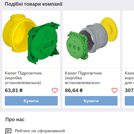
Подібні товари компанії
Kaiser Підрозетник
Kaiser Підрозетник
Kais
(коробка
(коробка
коро
установлювальна)
встановлювально-
для 
глибина 53 мм, для стін із
відповідна) глибина 77
бето
63,81
86,64
307
₴
₴
монолітного бетону, 1255-
мм, для стін із
40
монолітного бетону, 1265-
Купити
Купити
40
Про нас
Рейтинг не сформований