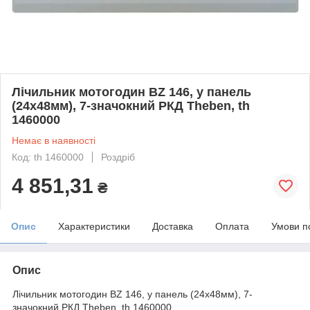
Лічильник мотогодин BZ 146, у панель
(24х48мм), 7-значокний РКД Theben, th
1460000
Немає в наявності
Код: th 1460000
Роздріб
4 851,31
₴
Опис
Характеристики
Доставка
Оплата
Умови п
Опис
Лічильник мотогодин BZ 146, у панель (24х48мм), 7-
значокний РКД Theben, th 1460000