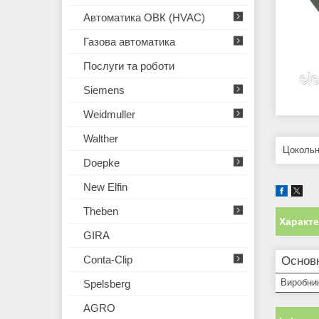
Автоматика ОВК (HVAC)
Газова автоматика
Послуги та роботи
Siemens
Weidmuller
Walther
Цоколь
Doepke
New Elfin
Theben
Характ
GIRA
Conta-Clip
Основн
Виробни
Spelsberg
AGRO