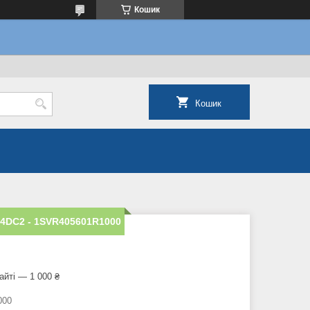
Кошик
Кошик
4DC2 - 1SVR405601R1000
айті — 1 000 ₴
000