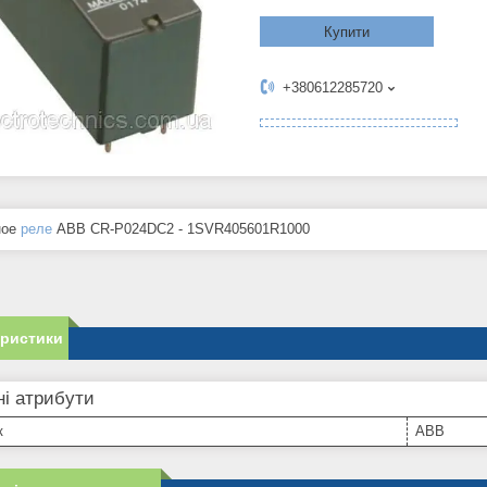
Купити
+380612285720
ное
реле
ABB CR-P024DC2 - 1SVR405601R1000
еристики
і атрибути
к
ABB