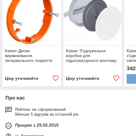
Kaiser Диски
Kaiser З'єднувальна
Kais
вирівнювання
коробка для
з'єд
личкувального покриття
підштукатурного монтажу
світ
Для з'єднувальних
З клемною колодкою, 5-
342
коробок із діаметром 74
контактною, 1081-05
мм, 9155-71
Ціну уточнюйте
Ціну уточнюйте
Про нас
Рейтинг не сформований
Менше 5 відгуків за останній рік
Працює з 25.02.2015