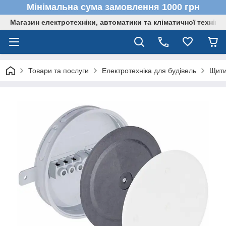
Мінімальна сума замовлення 1000 грн
Магазин електротехніки, автоматики та кліматичної техніки
Товари та послуги
Електротехніка для будівель
Щити