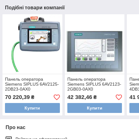
Подібні товари компанії
Панель оператора
Панель оператора
Пане
Siemens SIPLUS 6AV2125-
Siemens SIPLUS 6AV2123-
Siem
2DB23-0AX0
2GB03-0AX0
4DB
70 220,39
42 382,46
41 
₴
₴
Купити
Купити
Про нас