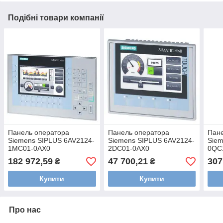
Подібні товари компанії
Панель оператора
Панель оператора
Пане
Siemens SIPLUS 6AV2124-
Siemens SIPLUS 6AV2124-
Siem
1MC01-0AX0
2DC01-0AX0
0QC
182 972,59
47 700,21
307
₴
₴
Купити
Купити
Про нас